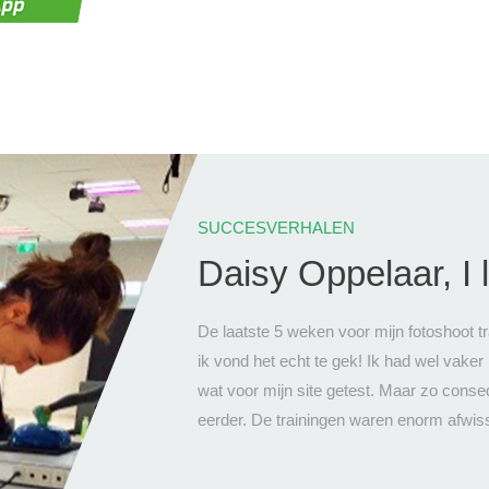
SUCCESVERHALEN
Daisy Oppelaar, I 
De laatste 5 weken voor mijn fotoshoot t
ik vond het echt te gek! Ik had wel vaker
wat voor mijn site getest. Maar zo conseq
eerder. De trainingen waren enorm afwis