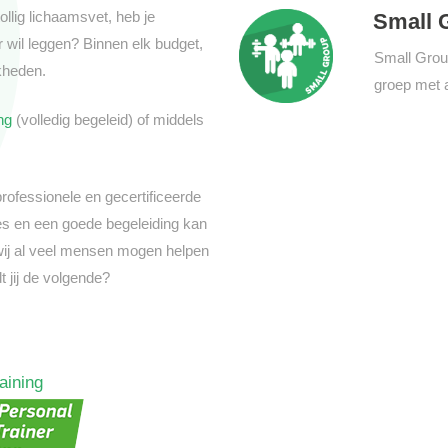
ollig lichaamsvet, heb je
Small 
er wil leggen? Binnen elk budget,
Small Group
jkheden.
groep met a
ng
(volledig begeleid) of middels
rofessionele en gecertificeerde
ies en een goede begeleiding kan
wij al veel mensen mogen helpen
t jij de volgende?
raining