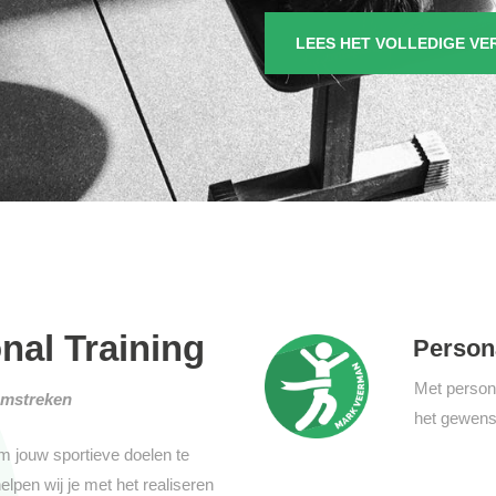
LEES HET VOLLEDIGE VE
nal Training
Persona
Met persona
omstreken
het gewenst
t om jouw sportieve doelen te
lpen wij je met het realiseren