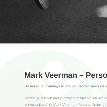
Mark Veerman – Perso
De personal trainingsstudio van Bodegraven en 
Worstel jij al tijden met je gewicht of lukt het jou nie
verwezelijken? Bij Mark Veerman Personal Training he